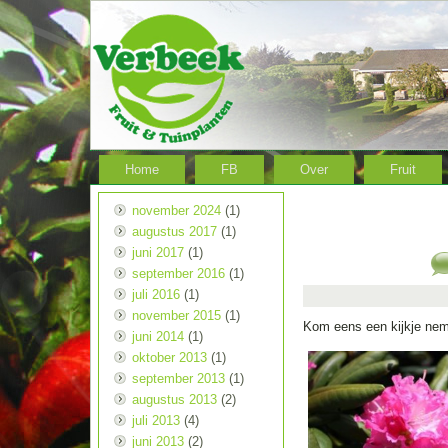
Home
FB
Over
Fruit
november 2024
(1)
augustus 2017
(1)
juni 2017
(1)
september 2016
(1)
juli 2016
(1)
november 2015
(1)
Kom eens een kijkje nem
juni 2014
(1)
oktober 2013
(1)
september 2013
(1)
augustus 2013
(2)
juli 2013
(4)
juni 2013
(2)