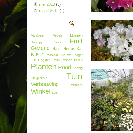
mei 2013
(3)
maart 2013
(1)
Aardbeien
Appels
Bloemen
Fruit
Boompje
Citrus
Gezond
Haag
Hmmm
Kas
Kleur
Musical
Nieuwe oogst
Olijf
Oogsten
Palm
Palmen
Peren
Planten
Rood
Sappig
Tuin
Steigerhout
Verbouwing
Vlinders
Winkel
Zoet