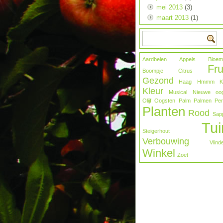
mei 2013
(3)
maart 2013
(1)
Aardbeien
Appels
Bloem
Fru
Boompje
Citrus
Gezond
Haag
Hmmm
K
Kleur
Musical
Nieuwe oog
Olijf
Oogsten
Palm
Palmen
Pe
Planten
Rood
Sap
Tui
Steigerhout
Verbouwing
Vlind
Winkel
Zoet