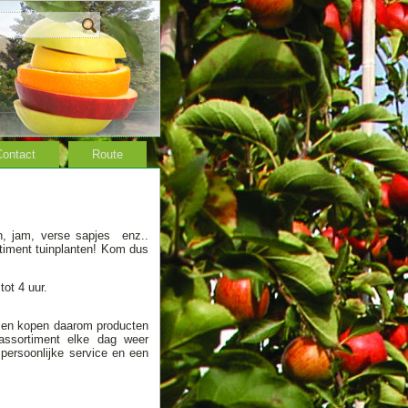
Contact
Route
en, jam, verse sapjes enz..
ortiment tuinplanten! Kom dus
ot 4 uur.
elf en kopen daarom producten
 assortiment elke dag weer
 persoonlijke service en een