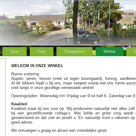
Over
Fruit
Tuinplanten
Winkel
WELKOM IN ONZE WINKEL
Ruime sortering
Appels, peren, kersen (veel uit eigen boomgaard), honing, aardbei
Al dit lekkers haalt u bij ons, maar vergeet vooral niet ons ruime ass
snel langs in onze gezellige vernieuwde winkel!
Openingstijden: Woensdag t/m Vrijdag van 9 tot half 6. Zaterdag van 9 t
Kwaliteit
Kwaliteit staat bij ons voor op. Wij produceren natuurlijk niet alles z
bij een gecertificeerde collega’s. Met liefde en grote zorg wordt
geselecteerd en dat ziet en proeft u. En natuurlijk kunt u rekenen op
goed advies.
We ontvangen u graag en alvast een vriendelijke groet,