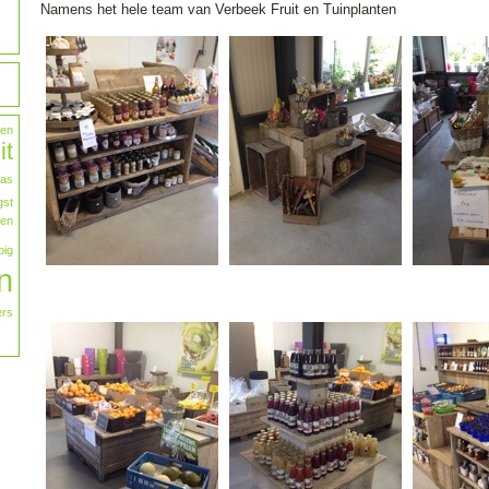
Namens het hele team van Verbeek Fruit en Tuinplanten
en
it
as
st
ren
pig
n
ers