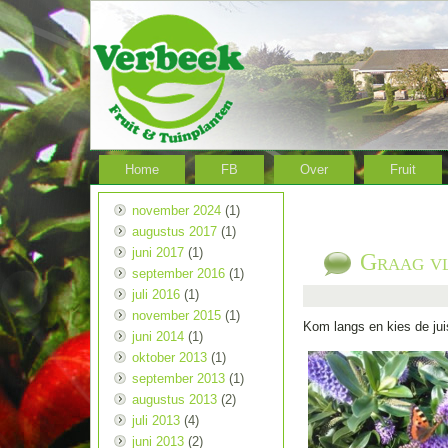
Home
FB
Over
Fruit
november 2024
(1)
augustus 2017
(1)
juni 2017
(1)
Graag vli
september 2016
(1)
juli 2016
(1)
november 2015
(1)
Kom langs en kies de juis
juni 2014
(1)
oktober 2013
(1)
september 2013
(1)
augustus 2013
(2)
juli 2013
(4)
juni 2013
(2)