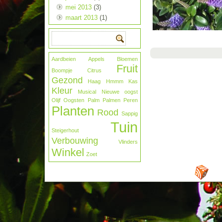
mei 2013
(3)
maart 2013
(1)
Aardbeien
Appels
Bloemen
Fruit
Boompje
Citrus
Gezond
Haag
Hmmm
Kas
Kleur
Musical
Nieuwe oogst
Olijf
Oogsten
Palm
Palmen
Peren
Planten
Rood
Sappig
Tuin
Steigerhout
Verbouwing
Vlinders
Winkel
Zoet